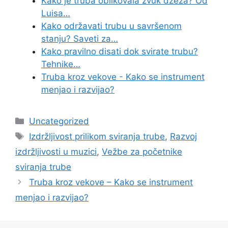
Kako je truba oblikovala zvuk džeza? Od
Luisa…
Kako održavati trubu u savršenom
stanju? Saveti za…
Kako pravilno disati dok svirate trubu?
Tehnike…
Truba kroz vekove - Kako se instrument
menjao i razvijao?
Categories
Uncategorized
Tags
Izdržljivost prilikom sviranja trube
,
Razvoj
izdržljivosti u muzici
,
Vežbe za početnike
sviranja trube
Truba kroz vekove – Kako se instrument
menjao i razvijao?