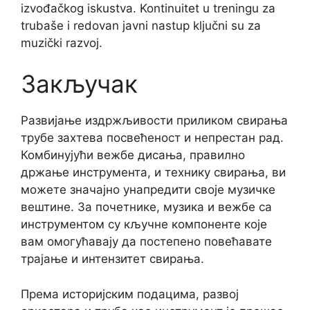
izvođačkog iskustva. Kontinuitet u treningu za
trubaše i redovan javni nastup ključni su za
muzički razvoj.
Закључак
Развијање издржљивости приликом свирања
трубе захтева посвећеност и непрестан рад.
Комбинујући вежбе дисања, правилно
држање инструмента, и технику свирања, ви
можете значајно унапредити своје музичке
вештине. За почетнике, музика и вежбе са
инструментом су кључне компоненте које
вам омогућавају да постепено повећавате
трајање и интензитет свирања.
Према историјским подацима, развој