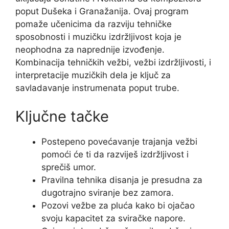
poput Dušeka i Granažanija. Ovaj program
pomaže učenicima da razviju tehničke
sposobnosti i muzičku izdržljivost koja je
neophodna za naprednije izvođenje.
Kombinacija tehničkih vežbi, vežbi izdržljivosti, i
interpretacije muzičkih dela je ključ za
savladavanje instrumenata poput trube.
Ključne tačke
Postepeno povećavanje trajanja vežbi
pomoći će ti da razviješ izdržljivost i
sprečiš umor.
Pravilna tehnika disanja je presudna za
dugotrajno sviranje bez zamora.
Pozovi vežbe za pluća kako bi ojačao
svoju kapacitet za sviračke napore.