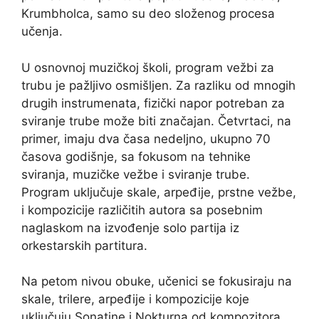
Krumbholca, samo su deo složenog procesa
učenja.
U osnovnoj muzičkoj školi, program vežbi za
trubu je pažljivo osmišljen. Za razliku od mnogih
drugih instrumenata, fizički napor potreban za
sviranje trube može biti značajan. Četvrtaci, na
primer, imaju dva časa nedeljno, ukupno 70
časova godišnje, sa fokusom na tehnike
sviranja, muzičke vežbe i sviranje trube.
Program uključuje skale, arpeđije, prstne vežbe,
i kompozicije različitih autora sa posebnim
naglaskom na izvođenje solo partija iz
orkestarskih partitura.
Na petom nivou obuke, učenici se fokusiraju na
skale, trilere, arpeđije i kompozicije koje
uključuju Sonatine i Nokturna od kompozitora