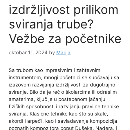
izdržljivost prilikom
sviranja trube?
Vežbe za početnike
oktobar 11, 2024
by
Marija
Sa trubom kao impresivnim i zahtevnim
instrumentom, mnogi početnici se suočavaju sa
izazovom razvijanja izdržljivosti za dugotrajno
sviranje. Bilo da je reč o školarcima ili odraslim
amaterima, ključ je u postepenom jačanju
fizičkih sposobnosti i razvijanju pravilne tehnike
sviranja. Klasične tehnike kao što su skale,
akordi i arpeđi, kao i savladavanje kompozicija
poznatih kompozitora poput Dušeka, Nadera, i