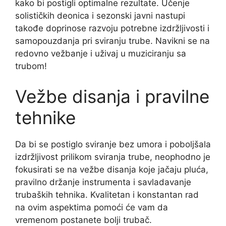
kako bi postigli optimalne rezultate. Učenje
solističkih deonica i sezonski javni nastupi
takođe doprinose razvoju potrebne izdržljivosti i
samopouzdanja pri sviranju trube. Navikni se na
redovno vežbanje i uživaj u muziciranju sa
trubom!
Vežbe disanja i pravilne
tehnike
Da bi se postiglo sviranje bez umora i poboljšala
izdržljivost prilikom sviranja trube, neophodno je
fokusirati se na vežbe disanja koje jačaju pluća,
pravilno držanje instrumenta i savladavanje
trubaških tehnika. Kvalitetan i konstantan rad
na ovim aspektima pomoći će vam da
vremenom postanete bolji trubač.