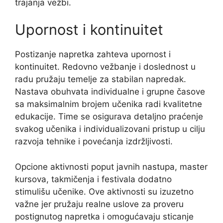
trajanja vežbi.
Upornost i kontinuitet
Postizanje napretka zahteva upornost i
kontinuitet. Redovno vežbanje i doslednost u
radu pružaju temelje za stabilan napredak.
Nastava obuhvata individualne i grupne časove
sa maksimalnim brojem učenika radi kvalitetne
edukacije. Time se osigurava detaljno praćenje
svakog učenika i individualizovani pristup u cilju
razvoja tehnike i povećanja izdržljivosti.
Opcione aktivnosti poput javnih nastupa, master
kursova, takmičenja i festivala dodatno
stimulišu učenike. Ove aktivnosti su izuzetno
važne jer pružaju realne uslove za proveru
postignutog napretka i omogućavaju sticanje