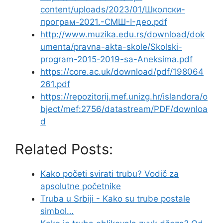
content/uploads/2023/01/Школски-
програм-2021.-СМШ-I-део.pdf
http://www.muzika.edu.rs/download/dok
umenta/pravna-akta-skole/Skolski-
program-2015-2019-sa-Aneksima.pdf
https://core.ac.uk/download/pdf/198064
261.pdf
https://repozitorij.mef.unizg.hr/islandora/o
bject/mef:2756/datastream/PDF/downloa
d
Related Posts:
Kako početi svirati trubu? Vodič za
apsolutne početnike
Truba u Srbiji - Kako su trube postale
simbol…