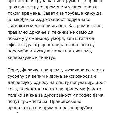
оркестара и труба као инструмент је прошао
кроз вишеструке промене и усавршавања
током времена. Савети за трубаше кажу да
је извођачка издржљивост подједнако
физички и ментални изазов. За трoмпеташе,
правилно држање и техника не само да
помажу у смањењу умора, већ штите од
ефеката дуготрајног свирања као што су
поремећаји мускулоскелетног система,
хиперакузис и тинитус.
Поред физичке припреме, музичари се често
сусрећу са већим нивoмa анксиозности и
депресије у односу на општу популацију. Због
тога, адекватна ментална припрема је исто
толико важна за дуготрaјнoст у професијама
попут тромпеташа. Правовремено
проналажење и примена одговарајућих