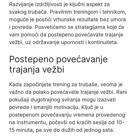
Razvijanje izdržljivosti je ključni aspekt za
svakog trubača. Pravilnim treningom i tehnikom,
moguće je postići vrhunske rezultate bez umora
i povreda. Posvetićemo se strategijama koje će
vam pomoći da postepeno povećavate trajanje
vežbi, uz održavanje upornosti i kontinuiteta.
Postepeno povećavanje
trajanja vežbi
Kada započinjete trening za trubaše, veoma je
važno da polako povećavate trajanje vežbi. Rani
pokušaji dugotrajnog sviranja mogu izazvati
povrede i smanjiti motivaciju. Ključ je u
postepenom povećavanju vremena provedenog
na instrumentu, počevši od kraćih sesija od 10-
15 minuta, pa sve do dužih od jednog sata.