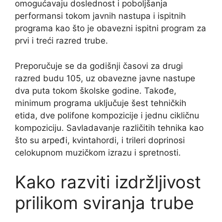
omogućavaju doslednost i poboljšanja
performansi tokom javnih nastupa i ispitnih
programa kao što je obavezni ispitni program za
prvi i treći razred trube.
Preporučuje se da godišnji časovi za drugi
razred budu 105, uz obavezne javne nastupe
dva puta tokom školske godine. Takođe,
minimum programa uključuje šest tehničkih
etida, dve polifone kompozicije i jednu cikličnu
kompoziciju. Savladavanje različitih tehnika kao
što su arpeđi, kvintahordi, i trileri doprinosi
celokupnom muzičkom izrazu i spretnosti.
Kako razviti izdržljivost
prilikom sviranja trube