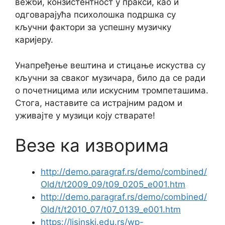
вежби, конзистентност у пракси, као и
одговарајућа психолошка подршка су
кључни фактори за успешну музичку
каријеру.
Унапређење вештина и стицање искуства су
кључни за сваког музичара, било да се ради
о почетницима или искусним тромпеташима.
Стога, наставите са истрајним радом и
уживајте у музици коју стварате!
Везе ка изворима
http://demo.paragraf.rs/demo/combined/
Old/t/t2009_09/t09_0205_e001.htm
http://demo.paragraf.rs/demo/combined/
Old/t/t2010_07/t07_0139_e001.htm
https://lisinski.edu.rs/wp-